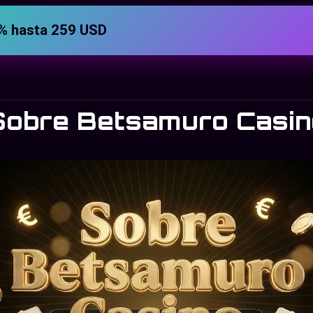
0% hasta 259 USD
Sobre Betsamuro Casin