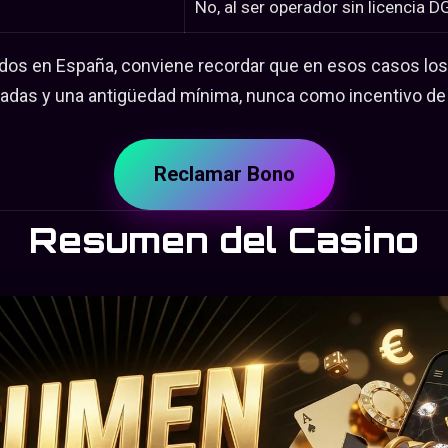
No, al ser operador sin licencia 
ados en España, conviene recordar que en esos casos lo
adas y una antigüedad mínima, nunca como incentivo de bi
Reclamar Bono
Resumen del Casino