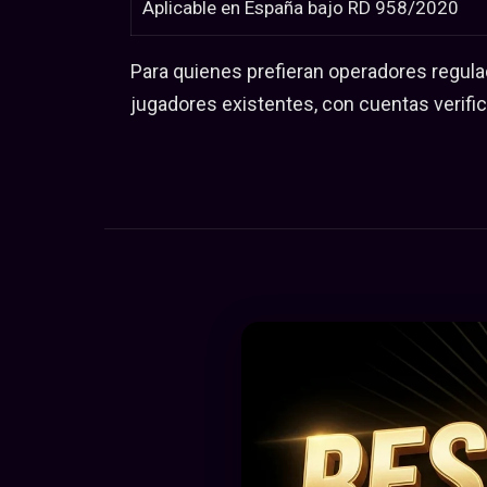
Aplicable en España bajo RD 958/2020
Para quienes prefieran operadores regul
jugadores existentes, con cuentas verific