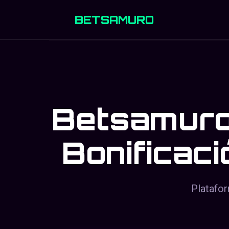
BETSAMURO
Betsamuro
Bonificac
Platafor