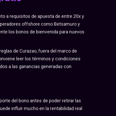
to a requisitos de apuesta de entre 20x y
e operadores offshore como Betsamuro y
ente los bonos de bienvenida para nuevos
 reglas de Curazao, fuera del marco de
onviene leer los términos y condiciones
iados a las ganancias generadas con
rte del bono antes de poder retirar las
de influir mucho en la rentabilidad real