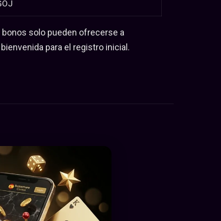
DGOJ
s bonos solo pueden ofrecerse a
envenida para el registro inicial.